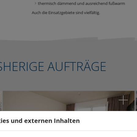
thermisch dämmend und ausreichend fußwarm
Auch die Einsatzgebiete sind vielfältig.
ISHERIGE AUFTRÄGE
ies und externen Inhalten