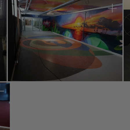
FOS Karlsfeld
Regna
Klinikum Nürnberg NPRD