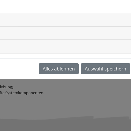
garantieren beste Leistungsdaten in den Bereichen Brandschutz, Schallschu
Alles ablehnen
Auswahl speichern
eder.
lebung).
üfte Systemkomponenten.