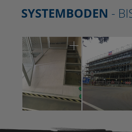
SYSTEMBODEN
- B
Referenzobjekt
Rösl