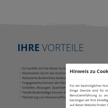
IHRE
VORTEILE
Es handelt sich bei dieser Konstruktion um 100%igen Trock
Hinweis zu Cook
Wartezeiten durch das Austrocknen von Estrichflächen wer
Reduzierte Bodenhöhe bedeutet weniger Bauhöhe je Etage o
Folgegewerke können die Flächen unmittelbar und uneingesch
Für ein bestmögliches Nut
Schleifen, Absaugen, Spachteln und Grundieren sind in viele
Einige Dienste sind für 
Textile Bodenbeläge können direkt auf die bereits im Werk
Benutzererfahrung zu an
Platzierung von Revisionsöffnungen, Elektranten und andere
benötigen wir Ihre Einwill
auf dieser Website finden 