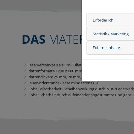
Erforderlich
DAS
MATERIAL
Statistik / Marketing
Externe Inhalte
Faserverstärkte Kalzium-Sulfat-Platten von KNAUF Integral 
Plattenformate 1200 x 600 mm, 600 x 600 mm mit Nut und F
Plattendicken: 25 mm, 28 mm, 32 mm, 38 mm
Feuerwiderstandsklasse mindestens F30.
Hohe Belastbarkeit (Scheibenwirkung durch Nut-/Federverk
Hohe Sicherheit durch aufeinander abgestimmte und gepr