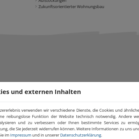
Aufstockungen
Zukunftsorientierter Wohnungsbau
enbau.
ies und externen Inhalten
den vermieden.
der mehr Freiraum für Installationen.
ränkt nutzen. Sie erhalten somit mehr Flexibilität und kürzere Bauzeiten.
zererlebnis verwenden wir verschiedene Dienste, die Cookies und ähnlic
n Fällen nicht mehr erforderlich Die Kosten für das Gewerk Bodenbelag verri
eine reibungslose Funktion der Website technisch notwendig. Andere 
 geprimerte Deckschicht aufgebracht werden.
alysieren und zu verbessern oder Ihnen bestimmte Services zu ermögl
n Auslässen an jeder Stelle des Bodens möglich.
igung, die Sie jederzeit widerrufen können. Weitere Informationen zu uns 
Sie im
Impressum
und in unserer
Datenschutzerklärung
.