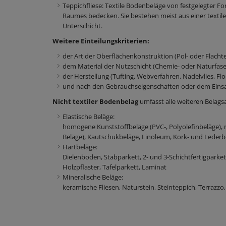
Teppichfliese: Textile Bodenbeläge von festgelegter
Raumes bedecken. Sie bestehen meist aus einer textil
Unterschicht.
Weitere Einteilungskriterien:
der Art der Oberflächenkonstruktion (Pol- oder Flacht
dem Material der Nutzschicht (Chemie- oder Naturfase
der Herstellung (Tufting, Webverfahren, Nadelvlies, Fl
und nach den Gebrauchseigenschaften oder dem Einsatz
Nicht textiler Bodenbelag
umfasst alle weiteren Belagsar
Elastische Beläge:
homogene Kunststoffbeläge (PVC-, Polyolefinbeläge), m
Beläge), Kautschukbeläge, Linoleum, Kork- und Lederb
Hartbeläge:
Dielenboden, Stabparkett, 2- und 3-Schichtfertigparke
Holzpflaster, Tafelparkett, Laminat
Mineralische Beläge:
keramische Fliesen, Naturstein, Steinteppich, Terrazzo,