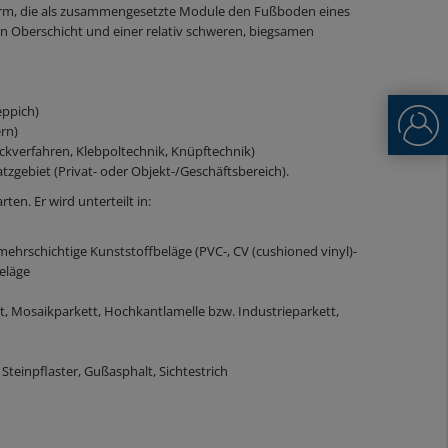
 Form, die als zusammengesetzte Module den Fußboden eines
en Oberschicht und einer relativ schweren, biegsamen
eppich)
rn)
ockverfahren, Klebpoltechnik, Knüpftechnik)
gebiet (Privat- oder Objekt-/Geschäftsbereich).
ten. Er wird unterteilt in:
ehrschichtige Kunststoffbeläge (PVC-, CV (cushioned vinyl)-
eläge
tt, Mosaikparkett, Hochkantlamelle bzw. Industrieparkett,
 Steinpflaster, Gußasphalt, Sichtestrich