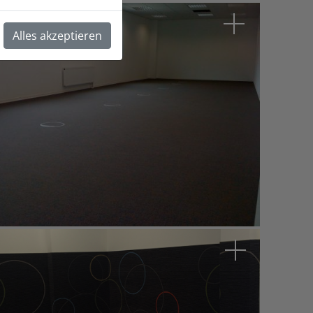
Arabella Sheraton
Alles akzeptieren
uer