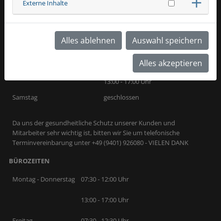
Externe Inhalte
ÖFFNUNGS
ZEITEN
Alles ablehnen
Auswahl speichern
VERKAUF & AUSSTELLUNG
Alles akzeptieren
Montag - Freitag
08:30 - 12:00 Uhr
13:00 - 17:00 Uhr
Samstag
geschlossen
Da uns der gesundheitliche Schutz unserer Kunden und
Mitarbeiter sehr wichtig ist, bitten wir Sie um telefonische
Terminvereinbarung unter +49 (9401) 926080 - VIELEN DANK
BÜROZEITEN
Montag - Donnerstag
07:30 - 12:00 Uhr
13:00 - 17:00 Uhr
Freitag
07:30 - 12:30 Uhr